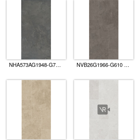
NHA573AG1948-G76莱姆石·墨砚
NVB26G1966-G610 古堡·黛灰​