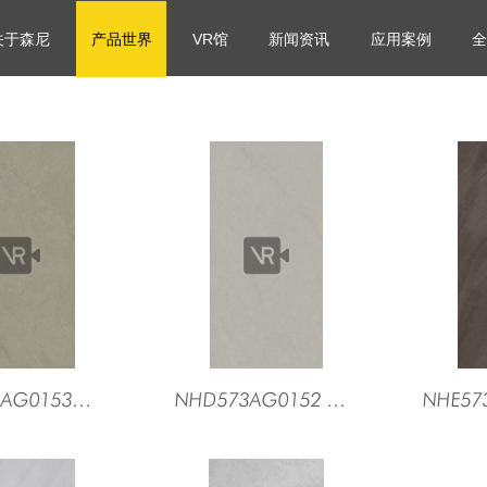
关于森尼
产品世界
VR馆
新闻资讯
应用案例
全
NHD573AG0153摩登咖（中）
NHD573AG0152 摩登咖（浅）