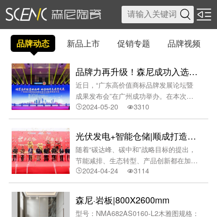

品牌动态
新品上市
促销专题
品牌视频
品牌力再升级！森尼成功入选“高价值商标品牌”榜单
近日，“广东高价值商标品牌发展论坛暨
成果发布会”在广州成功举办。在本次的
2024-05-20
3310
广东省重点行业（陶瓷）高价值商标品牌


榜单中，广东森尼建陶家居有限公司旗下
森尼陶瓷·岩板作为佛山本土品牌，凭借其
光伏发电+智能仓储|顺成打造高质量发展新引擎
强大的综合实力跻身前列。·广东高价值商
随着“碳达峰、碳中和”战略目标的提出，
标品牌发展论坛暨成果发布会现场据介
节能减排、生态转型、产品创新都在加紧
绍，本次活动由广东商标协会和广州商标
2024-04-24
3114
布局，而这也对企业提出了更高的发展要


审查协作中心共同举办，以推进省内商标
求。陶瓷行业作为中国制造业的用能大
品牌建设，大力培育具有国际影响力的知
户，面对这场“大考”，如何跟上国家发展
名商标品牌为目的，同时以T/GDTA004-
森尼·岩板|800X2600mm
战略的步伐，在工作
2023《广东高价值商标品牌评价规范》为
型号：NMA682AS0160-L2木雅图规格：