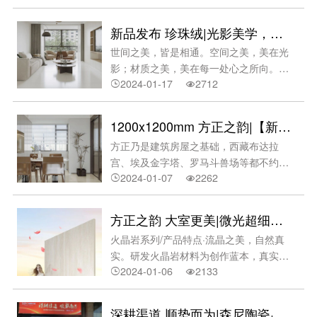
石微光质感，亮光晶耀。·古罗马建筑于
一派新品俘获年轻人
「设计」而言，石材之美学，岩板之性
新品发布 珍珠绒|光影美学，低调雅奢。
能。顶级石材美学与卓越的60°岩板坯底
世间之美，皆是相通。空间之美，美在光
性能融合，展现房屋艺术性与制造内涵，
影；材质之美，美在每一处心之所向。以i
延伸中国石材之美。于「材质」而言，引
2024-01-17
2712
产品领略沿途风景，呈现e空间奔赴繁花


用全新工艺，零感复刻自然风貌。·贝聿铭
似海。【新品推介】珍珠绒系列
大师杰作美国国家美术馆东馆应用全新超
（1200x1200mm）·全新细腻釉工艺·光
感技术模拟石材经时间洗礼，或柔润、或
1200x1200mm 方正之韵|【新品发布】流晶微光，大室更美
感度：11-12°灵感来源——比天鹅细绒更
斑驳质感，显露时光沉淀的美。于「规
方正乃是建筑房屋之基础，西藏布达拉
加丝滑，淡淡光泽化去层层装饰，使用多
格」而言，大岩板方正有型，比例规整。
宫、埃及金字塔、罗马斗兽场等都不约而
维雕刻釉、数码模具等呈现如珍珠绒缎稠
方正的比例，方正的规整。和谐给人以平
2024-01-07
2262
同使用了正方形的石材或瓷砖作为建造材


密细腻，以致散发出丝丝光华，质地强
衡与稳重美感，符合国人天圆地方的认
料。方正之基，无穷力量；方正之韵，大
韧。产品特点——高通透性，高舒适感。
知。于「纹理」而言，粒体配方，多维肌
室更美。‍1200*1200mm，方正之韵。火
以简洁工序釉色驾驭光影，应用色彩通透
方正之韵 大室更美|微光超细干粒，自然奢美。@火晶岩系列
理。·贝聿铭大师
晶岩系列/产品特点HUOJINGROCK·流晶
润泽，触感温凉。零感还原，至真至美。
火晶岩系列/产品特点·流晶之美，自然真
之美，自然真实。研发高韧超亮火晶岩材
采用多维雕刻釉还原材料美学，纹理细
实。研发火晶岩材料为创作蓝本，真实还
料为创作蓝本，真实还原材料美学，流露
致，复刻力强劲，至真至美。丝质柔润，
2024-01-06
2133
原材料美学，流露出丰富的晶体光感美。


出丰富的晶体光感美。·1:1经典比例，更
60°白坯纯度高。多层打磨以致丝质柔
·1:1经典比例，更多搭配方案。形随机
多搭配方案。形随机能，方正尺度符合国
润，散发淡淡光泽，极简细腻、平整度
能，尺度符合国际建筑模数标准，适配大
际建筑模数标准，适配大宅空间。·细腻无
深耕渠道 顺势而为|森尼陶瓷·岩板2023优秀经销商年会圆满完成！
高。高强抗性，应用广