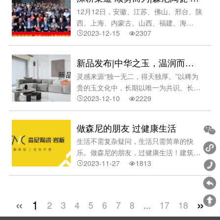
宅空间。·细腻无暇，自带光华。经超质感
暇，自带光华。经超质感技术以及数码模
12月12日，安徽、江苏、佛山、邢台、陕
技术以及数码模具技术打磨方正岩板表面
具技术打磨方正岩板表面光感十足，内里
西、上海、内蒙古、山西、福建、海
光感十足，内里奢华迤逦。·原厂量产，
奢华迤逦。·原厂量产，60°岩板坯。应用
2023-12-15
2307
南......全国各大客户经销商齐聚森尼陶瓷·


60°岩板坯。应用continua+连续成型智能
continua+连续成型智能系统、毫克级生
岩板佛山总部，共聚一堂，共商盛事！·森
系统、毫克级生产原料等原厂量产，60°
产原料等原厂量产，60°
尼陶瓷·岩板2023十大优秀经销商颁奖·森
白度岩板坯底行业领先。-方正之韵，大
新品发布|中华之玉，温润而泽。
尼陶瓷·岩板2023优秀经销商年会圆满完
宅更美。火晶岩系列1200*1200mm/90°
灵感来源“独一无二，得天独厚。”以稀为
成12月11日，签到日。·客户签到墙年会
以上光感度/干粒全抛岩浆经火山口喷发遇
贵的玉文化中，长期以唯一为共识。长久
新品区：不同规格，不同空间。森尼岩板
空气成“火晶岩”形态，漂亮的晶体状成为
2023-12-10
2229
的中国史中，玉赋予诸多美好品质，“温


景观大理石方正大岩板方正大理石→左右
天然的艺术作品，色彩协调而性能稳定。
润而泽，仁也。”与此同时，中国人审美
滑动看更多-方正大理石，地砖性价比之
以全新工艺微光超细干粒及
倾向于淡雅之美，追求玉石的微茫，含
选。-森尼岩板，品质之选。-方正大岩
做森尼的朋友 过健康生活
蓄、灵性。是之为：中华玉。（图自：视
板，驭见新家居。·客户逛展厅新品12月
生活不需复杂疑问，生活只需简单的快
觉中国）中华玉系列-产品特点1、一石多
12日，会议日。·会议现场2023优秀经销
乐。做森尼的朋友，过健康生活！建筑是
面，自然雅筑。以黄金规格
商年会期间，森尼陶瓷·岩板品牌总经理刘
2023-11-27
1813
由建筑和构筑组成。复杂些的还包含科学


750x1500mm，一石多面的版面排布，极
建辉先生进行品牌汇报及趋势分享，刘总
规律、风水理念和美学法则创造的人工环
大地还原玉石真貌，整体视觉诗意雅韵。
介绍认识了2023新朋友
境。而我们的房屋美观和舒适便成章程。
（图自：视觉中国）2、耐磨防污，吸水
健康而简单。植根中国陶都佛山，森尼陶
«
»
透气。森尼全抛工艺提高光亮度，同时集
1
2
3
4
5
6
7
8
...
17
18
瓷·岩板起源于欧陆文化，并由此提炼出独
齐耐磨、防污、质地致密等优点，养护成