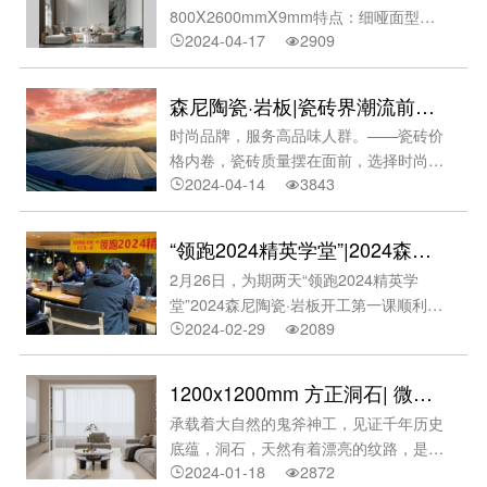
标准，对广东省五大重点产业的品牌进行
800X2600mmX9mm特点：细哑面‍型
科学规范、公平公正的评审。匠心品质！
2024-04-17
2909
号：NMA682AS0161-L2雅诺灰规格：


每一份荣誉的认可，来源于品牌塑造、变
800X2600mmX9mm特点：细哑面型
革创新与持续深耕，森尼陶瓷·岩板坚持
号：NMA682AS0997-L3绾溪纱规格：
森尼陶瓷·岩板|瓷砖界潮流前线诚意招商
15年+佛
800X2600mmX9mm特点：细哑+精雕型
时尚品牌，服务高品味人群。——瓷砖价
号：NMA682AS0998-L3扶霜灰规格：
格内卷，瓷砖质量摆在面前，选择时尚品
800X2600mmX9mm特点：细哑+精雕型
2024-04-14
3843
牌，服务高品位人群。加盟瓷砖时尚品


号：NMA682AS0999-L3名流灰规格：
牌，解锁流量密码。森尼陶瓷·岩板，七大
800X2600mmX9mm特点：细哑+精雕型
理由助你加盟无忧。集团好平台行业好品
号：NME682AP0981-L4波罗的海规格：
“领跑2024精英学堂”|2024森尼陶瓷·岩板开工第一课顺利开展！
牌‍集团公司——顺成陶瓷集团创始于1998
800X2600mmX9mm纹理：四面（左右
2月26日，为期两天“领跑2024精英学
总部位于瓷都佛山拥有陶瓷砖行业航母级
无限连纹）型号：NMF682AS0974澳洲
堂”2024森尼陶瓷·岩板开工第一课顺利开
制造实力满足大型工程及家居定制长期供
砂岩规格
2024-02-29
2089
展。销售实战经验分享Sales practical


货旗下核心时尚品牌森尼陶瓷·岩板研发实
experience sharing曾子曰：“吾日三省吾
力遥遥领先‍森尼陶瓷·岩板，诞生于2007
身，为人谋而不忠乎？”意思是，我每天
年2008年推出超洁亮陶瓷；2009年获得
1200x1200mm 方正洞石| 微光质感，亮光晶耀。
多次地反省自己，替别
瓷砖三大专利；2010年新一代完全不透水
承载着大自然的鬼斧神工，见证千年历史
内墙砖“皇家御石”上市；2012年微晶石系
底蕴，洞石，天然有着漂亮的纹路，是设
列产品获“中国陶瓷行业名牌产品”；2016
2024-01-18
2872
计师的高端选材。/1200x1200mm方正洞


年签约宋佳为时尚品牌代言人；2018年IN