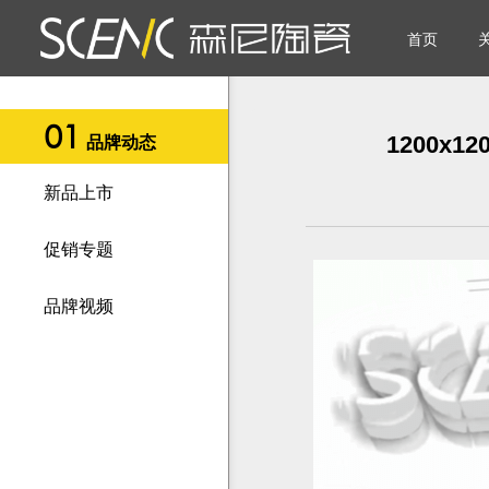
首页
01
品
1200x
品牌动态
0
牌
新品上市
0
2
动
促销专题
0
态
3
品牌视频
新
4
品
促
上
销
品
市
专
牌