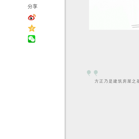
分享
题
视
频
方正乃是建筑房屋之