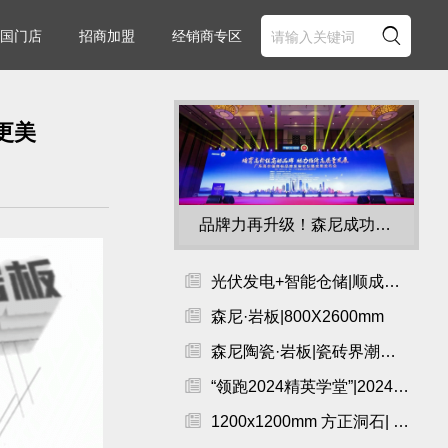

国门店
招商加盟
经销商专区
更美
品牌力再升级！森尼成功入选“高价值商标品牌”榜单

光伏发电+智能仓储|顺成打造高质量发展新引擎

森尼·岩板|800X2600mm

森尼陶瓷·岩板|瓷砖界潮流前线诚意招商

“领跑2024精英学堂”|2024森尼陶瓷·岩板开工第一课顺利开展！

1200x1200mm 方正洞石| 微光质感，亮光晶耀。