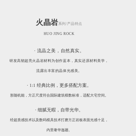
火晶岩
系列/产品特点
HUO JING ROCK
· 流晶之美，自然真实。
研发高韧超亮火晶岩材料为创作蓝本，真实还原材料美学，
流露出丰富的晶体光感美。
· 1:1 经典比例，更多搭配方案。
形随机能，方正尺度符合国际建筑模数标准，适配大宅空间。
· 细腻无暇，自带光华。
经超质感技术以及数码模具技术打磨方正岩板表面光感十足，
内里奢华迤逦。