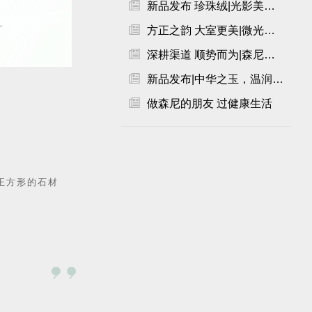

新品发布 珍珠绒|光影美学，低调雅奢。

方正之韵 大室更美|微光超细干粒，自然奢美。@火晶岩系列

深耕渠道 顺势而为|森尼陶瓷·岩板2023优秀经销商年会圆满完成！

新品发布|中华之玉，温润而泽。

做森尼的朋友 过健康生活
正方形的石材