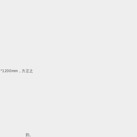
0*1200mm，方正之
韵。