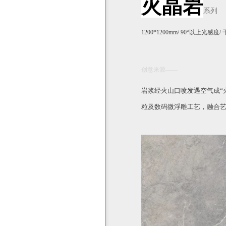
火晶岩
系列
1200*1200mm/ 90°以上光感
创意来源——
岩浆经火山口喷发遇空气成“
粒及数码微浮雕工艺，融合