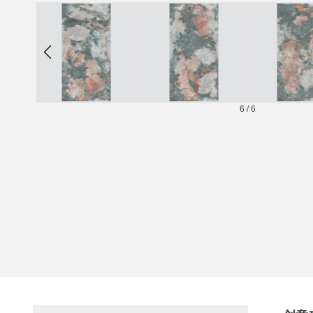
6
/
6
NHA573AP0339-E